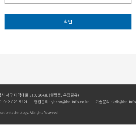
확인
 서구 대덕대로 319, 204호 (월평동, 우림필유)
 : 042-823-5421
영업문의 : yhcho@hn-info.co.kr
기술문의 : kdh@hn-info.
ion technology. All rights Reserved.